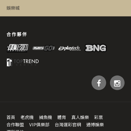
娛樂城
合作夥伴
首頁
老虎機
捕魚機
體育
真人娛樂
彩票
合作聯盟
VIP俱樂部
台灣運彩官網
通博娛樂