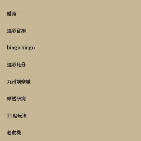
體育
運彩官網
bingo bingo
運彩比分
九州娛樂城
樂透研究
21點玩法
老虎機