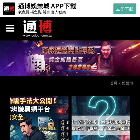
通博娛樂城 APP下載
立即下載
老虎機 捕魚機 體育 真人娛樂
首頁
娛樂城