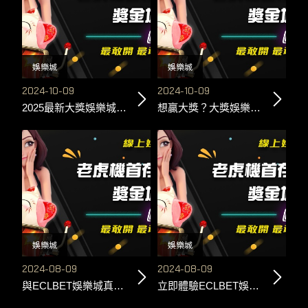
娛樂城
娛樂城
2024-10-09
2024-10-09
2025最新大獎娛樂城體驗金活動，贏得更大、更快、更容易！
想贏大獎？大獎娛樂城體驗金讓你免費暢玩，從此不再輸！
娛樂城
娛樂城
2024-08-09
2024-08-09
與ECLBET娛樂城真人荷官一起，奧運賽事贏取豐厚獎金！
立即體驗ECLBET娛樂城真人荷官，賽事投注贏得精彩不斷！