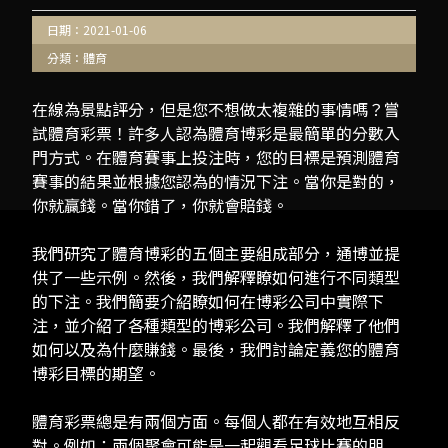
日期：
2021-01-06
分類：
體育
在線為景點評分，但是您不想做太複雜的事情嗎？嘗
試體育彩票！許多人認為體育博彩是最簡單的分數入
門方式。在體育賽事上投注時，您的目標是預測體育
賽事的結果並根據您認為的情況下注。當你是對的，
你就贏錢。當你錯了，你就會賠錢。
我們研究了體育博彩的五個主要組成部分，
通博
並提
供了一些示例。然後，我們解釋瞭如何進行不同類型
的下注。我們簡要介紹瞭如何在博彩公司中實際下
注，並介紹了各種類型的博彩公司。我們解釋了他們
如何以及為什麼賺錢。最後，我們討論定義您的體育
博彩目標的期望。
體育彩票總是有兩個方面。每個人都在有效地互相反
對。例如：兩個聚會可能是一起觀看足球比賽的朋