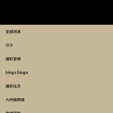
全部消息
體育
運彩官網
bingo bingo
運彩比分
九州娛樂城